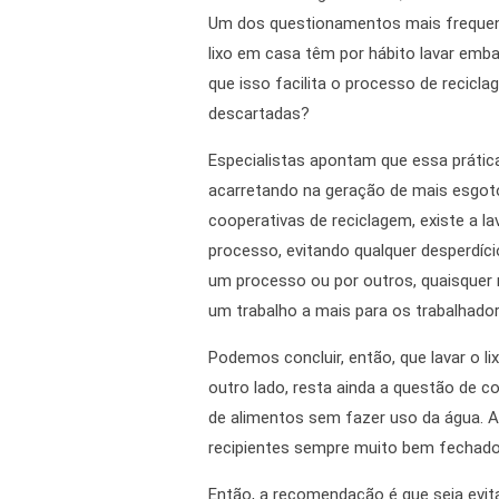
Um dos questionamentos mais frequent
lixo em casa têm por hábito lavar emb
que isso facilita o processo de recicl
descartadas?
Especialistas apontam que essa práti
acarretando na geração de mais esgoto
cooperativas de reciclagem, existe a l
processo, evitando qualquer desperdíc
um processo ou por outros, quaisquer 
um trabalho a mais para os trabalhador
Podemos concluir, então, que lavar o l
outro lado, resta ainda a questão de c
de alimentos sem fazer uso da água. Ai
recipientes sempre muito bem fechados,
Então, a recomendação é que seja evit