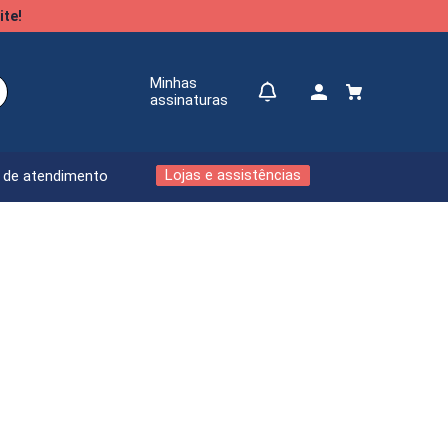
ite!
Minhas
assinaturas
Lojas e assistências
l de atendimento