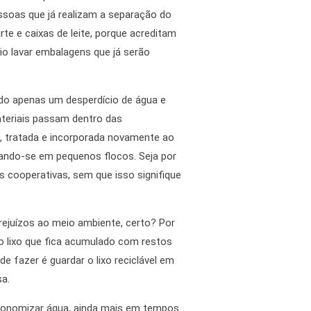
soas que já realizam a separação do
e e caixas de leite, porque acreditam
io lavar embalagens que já serão
do apenas um desperdício de água e
ateriais passam dentro das
te, tratada e incorporada novamente ao
mando-se em pequenos flocos. Seja por
 cooperativas, sem que isso signifique
rejuízos ao meio ambiente, certo? Por
no lixo que fica acumulado com restos
 fazer é guardar o lixo reciclável em
sa.
 economizar água, ainda mais em tempos