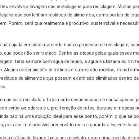
es envolve a lavagem das embalagens para reciclagem. Muitas pes
alagens que contenham resíduos de alimentos, como portes de iogurt
agem. Porém, será que realmente é produtivo, sustentável e necessár
ca não ajuda em absolutamente nada o processo de reciclagem, sen
, que pode não ser tratado. Dentre as etapas pelas quais esses m
avagem: feita sempre com água de reuso, a água é utilizada ao limi
io. Alguns materiais são derretidos e outros são moídos, transfor
resíduos de alimentos que possam existir são eliminados dentro das
es.
ixo que será reciclado é totalmente desnecessário e causa apenas p
omo evitar os odores e a proliferação de ratos, baratas e moscas 
nda não há uma solução ideal para esse ponto, porém, o que se pode
 pois assim é possível preservá-lo mais e garantir a higiene da ca
ada a prática de lavar o lixo a ser reciclado, como uma medida de