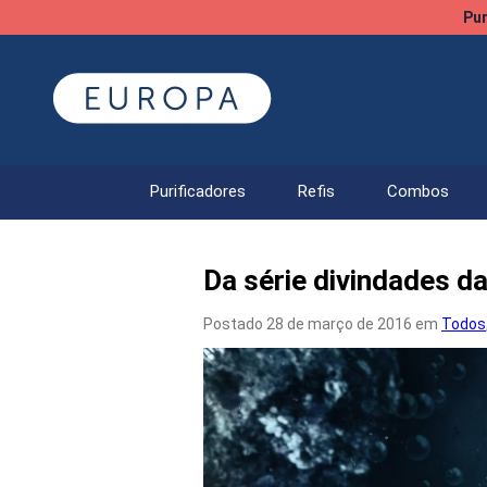
Pur
Purificadores
Refis
Combos
Da série divindades da
Postado 28 de março de 2016 em
Todos