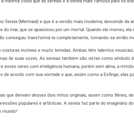
 mesma coisa que as sereias e a sereia mais famosa para os brasil
o Sereia (Mermaid) e que é a versão mais moderna, descende da anti
de e do mar, que se apaixonou por um mortal. Quando ele morreu, el
não conseguiu transformá-la completamente, tornando-se então m
 criaturas incríveis e muito temidas. Ambas têm talentos musicais
enas de suas vozes. As sereias também são vistas como símbolo d
e esses seres com inteligência humana, porém sem alma, a mitolo
 de acordo com sua vontade e que, assim como a Esfinge, elas p
eias que derivam desses dois mitos originais, assim como filmes, 
expressões populares e artísticas. A sereia faz parte do imaginário
 o mundo!