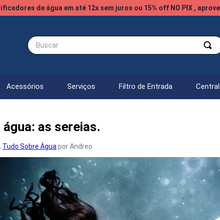
ificadores de água em até 12x sem juros ou 15% off NO PIX , aprove
Buscar
Acessórios
Serviços
Filtro de Entrada
Centra
 água: as sereias.
,
Tudo Sobre Água
por Andreo