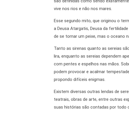
são definidas como sendo exatamente a
vive nos rios e não nos mares.
Esse segundo mito, que originou o term
a Deusa Atargatis, Deusa da fertilida
de se tornar um peixe, mas o oceano 
Tanto as sirenas quanto as sereias são
lira, enquanto as sereias dependem ap
com pentes e espelhos nas mãos. Sobr
podem provocar e acalmar tempestades
propondo difíceis enigmas.
Existem diversas outras lendas de ser
teatrais, obras de arte, entre outras 
suas histórias são contadas por todo