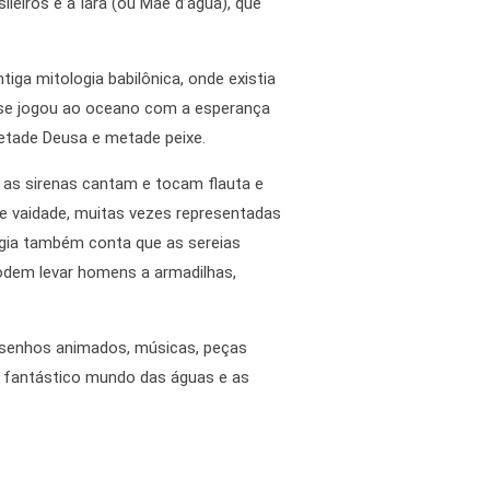
eiros é a Iara (ou Mãe d’água), que
ga mitologia babilônica, onde existia
a se jogou ao oceano com a esperança
etade Deusa e metade peixe.
; as sirenas cantam e tocam flauta e
e vaidade, muitas vezes representadas
gia também conta que as sereias
odem levar homens a armadilhas,
desenhos animados, músicas, peças
 do fantástico mundo das águas e as