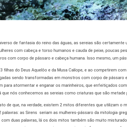
universo de fantasia do reino das águas, as sereias são certament
ulheres com cabeça e torso humanos e cauda de peixe, poucas pe
stros com corpo de pássaro e cabeça humana. Isso mesmo, um pás
s 3 filhas do Deus Aquelôo e da Musa Calíope, e ao competirem com
tigadas sendo transformadas em monstros com corpo de pássaro e
am para atormentar e enganar os marinheiros, que enfeitiçados com
á que nós conhecemos as sereias como criaturas que são metade 
ato de que, na verdade, existem 2 mitos diferentes que utilizam o
2 palavras: as Sirens seriam as mulheres-pássaro da mitologia gre
om duas palavras, lá os dois mitos também são muito misturados 