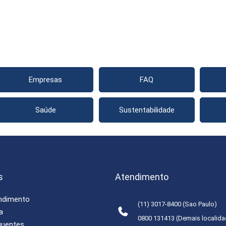
Empresas
FAQ
Saúde
Sustentabilidade
s
Atendimento
endimento
(11) 3017-8400 (Sao Paulo)
a
0800 131413 (Demais localid
quentes