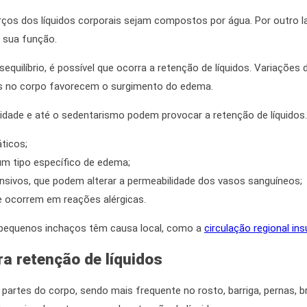
erços dos líquidos corporais sejam compostos por água.
Por outro l
sua função.
uilíbrio, é possível que ocorra a
retenção de líquidos
. Variações 
eis no corpo favorecem o surgimento do edema.
avidade e até o sedentarismo podem provocar a
retenção de líquidos
ticos;
m tipo específico de edema;
nsivos, que podem alterar a permeabilidade dos vasos sanguíneos;
e ocorrem em reações alérgicas.
s pequenos inchaços têm causa local, como a
circulação regional ins
ara
retenção de líquidos
artes do corpo, sendo mais frequente no rosto, barriga, pernas, 