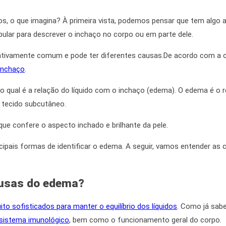
os,
o que imagina?
À primeira vista,
podemos pensar que tem algo a
pular para descrever o inchaço no corpo ou em parte dele.
ativamente comum e pode ter diferentes causas.
De acordo com
a 
inchaço
.
o qual é a relação do líquido com o inchaço (edema). O edema é o
o tecido subcutâneo.
que confere o aspecto inchado e brilhante da pele.
ipais formas de identificar o edema. A seguir, vamos entender as
ausas do edema?
o sofisticados para manter o equilíbrio dos líquidos
. Como já sab
 sistema imunológico
,
bem como
o funcionamento geral do corpo.