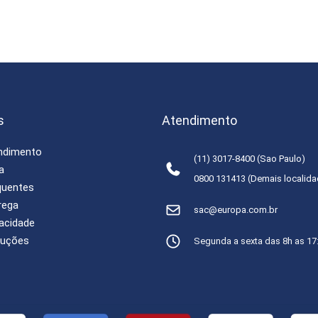
s
Atendimento
endimento
(11) 3017-8400 (Sao Paulo)
a
0800 131413 (Demais localid
quentes
rega
sac@europa.com.br
vacidade
luções
Segunda a sexta das 8h as 17