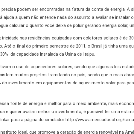
precisa podem ser encontradas na fatura da conta de energia. A s
á ajuda a quem não entende nada do assunto a avaliar se instalar o
gue calcular o quanto você deixa de poluir gerando energia solar, 
ricidade nas residências equipadas com coletores solares é de 30%
Até o final do primeiro semestre de 2011, o Brasil já tinha uma qu
 30% da capacidade instalada da Usina de Itaipu.
tivam o uso de aquecedores solares, sendo que algumas leis estadua
 existem muitos projetos tramitando no país, sendo que o mais abr
 do investimento em equipamentos de aquecimento solar para pess
ssa fonte de energia é melhor para o meio ambiente, mais econômic
sa e quiser avaliar melhor o investimento, é possível ter uma esti
 (linkar para a página do simulador http://www.americadosol.org/simu
instituto Ideal, que promove a geração de energia renovável na Amé