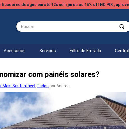
ificadores de água em até 12x sem juros ou 15% off NO PIX , aprove
Buscar
Acessórios
Serviços
Filtro de Entrada
Centra
nomizar com painéis solares?
r Mais Sustentável
,
Todos
por Andreo