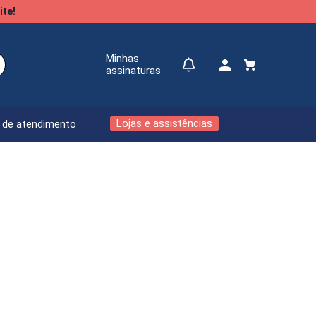
ite!
Minhas
assinaturas
Lojas e assistências
l de atendimento