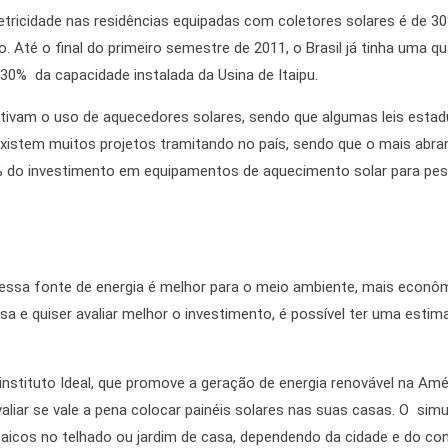
ricidade nas residências equipadas com coletores solares é de 30%
Até o final do primeiro semestre de 2011, o Brasil já tinha uma qu
 30% da capacidade instalada da Usina de Itaipu.
tivam o uso de aquecedores solares, sendo que algumas leis estadua
 existem muitos projetos tramitando no país, sendo que o mais abr
 do investimento em equipamentos de aquecimento solar para pess
ssa fonte de energia é melhor para o meio ambiente, mais econômic
sa e quiser avaliar melhor o investimento, é possível ter uma esti
instituto Ideal, que promove a geração de energia renovável na Amé
liar se vale a pena colocar painéis solares nas suas casas. O si
taicos no telhado ou jardim de casa, dependendo da cidade e do con