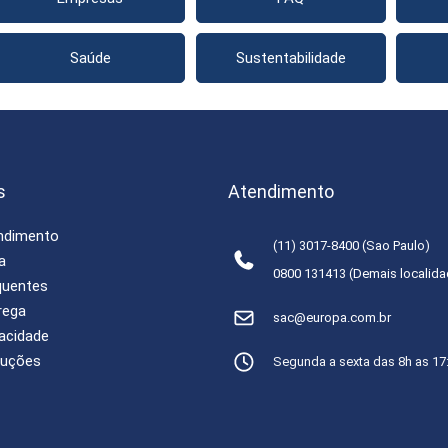
Saúde
Sustentabilidade
s
Atendimento
endimento
(11) 3017-8400 (Sao Paulo)
a
0800 131413 (Demais localid
quentes
rega
sac@europa.com.br
vacidade
luções
Segunda a sexta das 8h as 17