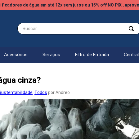
ificadores de água em até 12x sem juros ou 15% off NO PIX , aprove
Buscar
Acessórios
Serviços
Filtro de Entrada
Centra
 água cinza?
Sustentabilidade
,
Todos
por Andreo