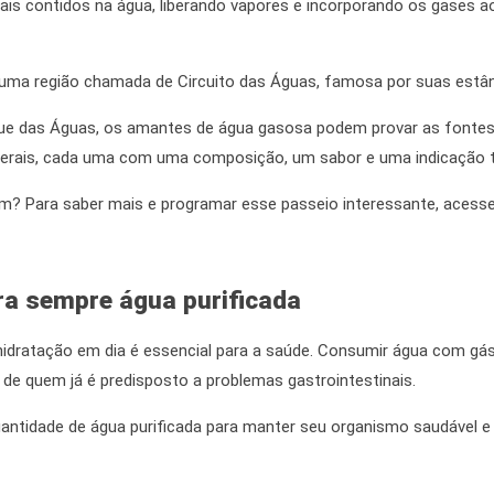
is contidos na água, liberando vapores e incorporando os gases ao l
a uma região chamada de Circuito das Águas, famosa por suas estân
que das Águas, os amantes de água gasosa podem provar as fontes
erais
,
cada uma com uma composição, um sabor e uma indicação te
em? Para saber mais e programar esse passeio interessante, acesse 
ira sempre água purificada
hidratação em dia é essencial para a saúde. Consumir água com gá
de quem já é predisposto a problemas gastrointestinais.
uantidade de água purificada para manter seu organismo saudável e 