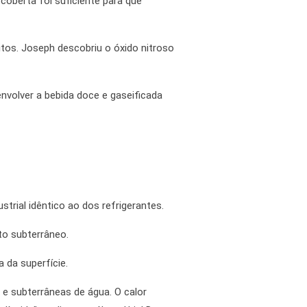
coberta foi suficiente para que
itos. Joseph descobriu o óxido nitroso
envolver a bebida doce e gaseificada
trial idêntico ao dos refrigerantes.
to subterrâneo.
 da superfície.
e subterrâneas de água. O calor