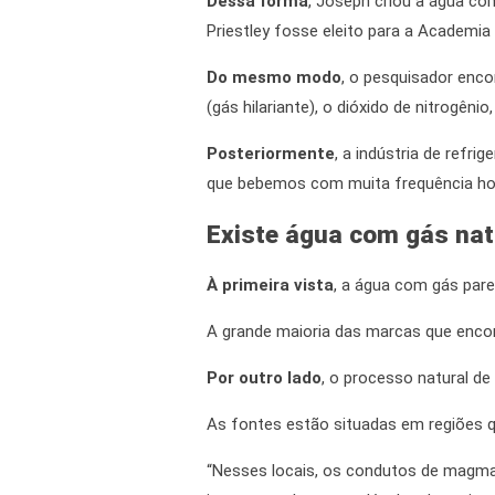
Dessa forma
, Joseph criou a água co
Priestley fosse eleito para a Academia
Do mesmo modo
, o pesquisador enco
(gás hilariante), o dióxido de nitrogênio
Posteriormente
, a indústria de refr
que bebemos com muita frequência ho
Existe água com gás nat
À primeira vista
, a água com gás pare
A grande maioria das marcas que encon
Por outro lado
, o processo natural 
As fontes estão situadas em regiões 
“Nesses locais, os condutos de magma 