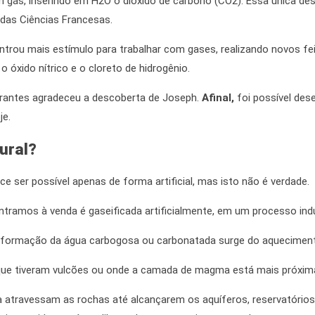
m gás, inserindo em H2O o dióxido de carbono (CO2). Essa única des
 das Ciências Francesas.
ntrou mais estímulo para trabalhar com gases, realizando novos fe
, o óxido nítrico e o cloreto de hidrogênio.
igerantes agradeceu a descoberta de Joseph.
Afinal,
foi possível des
je.
ural?
ce ser possível apenas de forma artificial, mas isto não é verdade.
tramos à venda é gaseificada artificialmente, em um processo indus
de formação da água carbogosa ou carbonatada surge do aquecimen
que tiveram vulcões ou onde a camada de magma está mais próxima
atravessam as rochas até alcançarem os aquíferos, reservatórios 