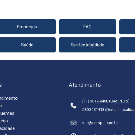
Empresas
FAQ
Saúde
Sustentabilidade
s
Atendimento
endimento
(11) 3017-8400 (Sao Paulo)
a
0800 131413 (Demais localid
quentes
rega
sac@europa.com.br
vacidade