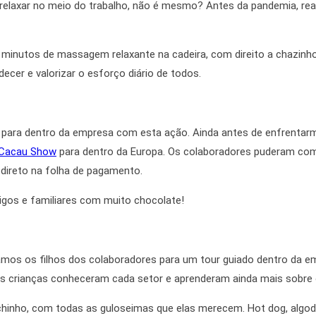
elaxar no meio do trabalho, não é mesmo? Antes da pandemia, r
minutos de massagem relaxante na cadeira, com direito a chazinh
decer e valorizar o esforço diário de todos.
a para dentro da empresa com esta ação. Ainda antes de enfrenta
Cacau Show
para dentro da Europa. Os colaboradores puderam co
 direto na folha de pagamento.
migos e familiares com muito chocolate!
mos os filhos dos colaboradores para um tour guiado dentro da em
As crianças conheceram cada setor e aprenderam
ainda mais
sobre 
chinho, com todas as guloseimas que elas merecem. Hot dog, algo