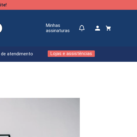
ite!
Minhas
assinaturas
Lojas e assistências
l de atendimento