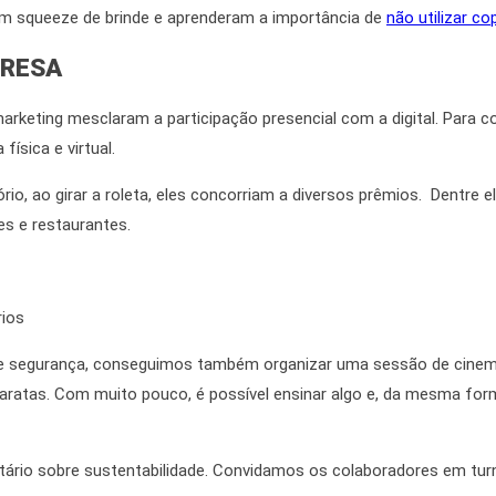
um squeeze de brinde e aprenderam a importância de
não utilizar co
PRESA
arketing
mesclaram a participação presencial com a digital. Par
ísica e virtual.
, ao girar a roleta, eles concorriam a diversos prêmios. Dentre ele
es e restaurantes.
e segurança, conseguimos também organizar uma sessão de cine
baratas. Com muito pouco, é possível ensinar algo e,
da mesma for
rio sobre sustentabilidade. Convidamos os colaboradores em tur