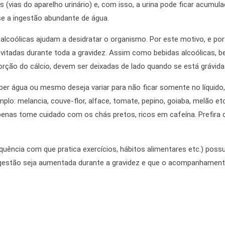
(vias do aparelho urinário) e, com isso, a urina pode ficar acumula
-se a ingestão abundante de água.
 alcoólicas ajudam a desidratar o organismo. Por este motivo, e po
itadas durante toda a gravidez. Assim como bebidas alcoólicas, be
ão do cálcio, devem ser deixadas de lado quando se está grávida
r água ou mesmo deseja variar para não ficar somente no líquido, e
lo: melancia, couve-flor, alface, tomate, pepino, goiaba, melão et
penas tome cuidado com os chás pretos, ricos em cafeína. Prefira
uência com que pratica exercícios, hábitos alimentares etc.) possu
ingestão seja aumentada durante a gravidez e que o acompanhament