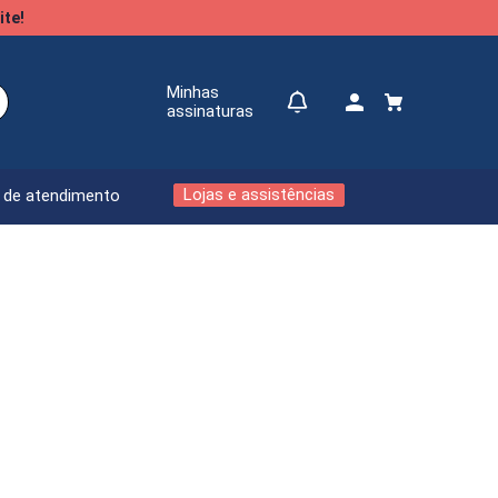
ite!
Minhas
assinaturas
Lojas e assistências
l de atendimento