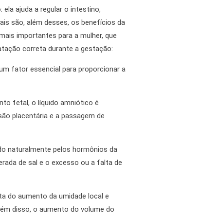
a ajuda a regular o intestino,
uais são, além desses, os benefícios da
mais importantes para a mulher, que
tação correta durante a gestação:
um fator essencial para proporcionar a
o fetal, o líquido amniótico é
são placentária e a passagem de
ado naturalmente pelos hormônios da
erada de sal e o excesso ou a falta de
onta do aumento da umidade local e
. Além disso, o aumento do volume do