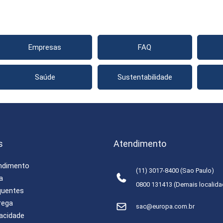
Empresas
FAQ
Saúde
Sustentabilidade
s
Atendimento
endimento
(11) 3017-8400 (Sao Paulo)
a
0800 131413 (Demais localid
quentes
rega
sac@europa.com.br
vacidade