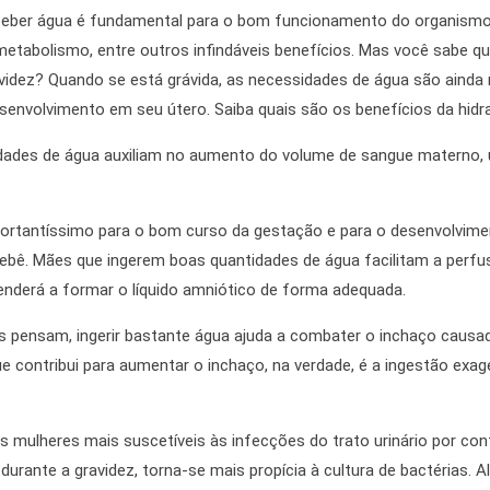
ber água é fundamental para o bom funcionamento do organismo: el
 metabolismo, entre outros infindáveis benefícios. Mas você sabe q
avidez? Quando se está grávida, as necessidades de água são ainda 
nvolvimento em seu útero. Saiba quais são os benefícios da hidra
idades de água auxiliam no aumento do volume de sangue materno, 
ortantíssimo para o bom curso da gestação e para o desenvolviment
bebê. Mães que ingerem boas quantidades de água facilitam a perfu
 tenderá a formar o líquido amniótico de forma adequada.
s pensam, ingerir bastante água ajuda a combater o inchaço caus
ue contribui para aumentar o inchaço, na verdade, é a ingestão exag
 as mulheres mais suscetíveis às infecções do trato urinário por c
s durante a gravidez, torna-se mais propícia à cultura de bactérias