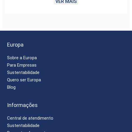
VER MAIS
- Filtra e purifica a água previamente tratada (por
estação concessionária de tratamento de água),
através de elementos naturais, como dolomita,
quartzo e carvão impregnado com prata;
- Filtra impurezas sólidas, adsorve o cloro e reduz
substâncias químicas, orgânicas e turbidez;
Europa
Sobre a Europa
Para Empresas
Sustentabilidade
Quero ser Europa
Blog
Informações
Central de atendimento
Sustentabilidade